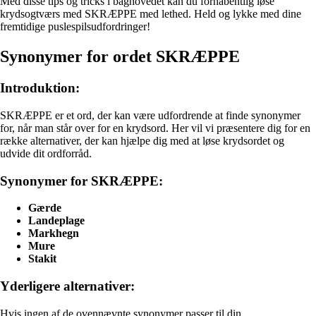
Med disse tips og tricks i baghovedet kan du forhåbentlig løse
krydsogtværs med SKRÆPPE med lethed. Held og lykke med dine
fremtidige puslespilsudfordringer!
Synonymer for ordet SKRÆPPE
Introduktion:
SKRÆPPE er et ord, der kan være udfordrende at finde synonymer
for, når man står over for en krydsord. Her vil vi præsentere dig for en
række alternativer, der kan hjælpe dig med at løse krydsordet og
udvide dit ordforråd.
Synonymer for SKRÆPPE:
Gærde
Landeplage
Markhegn
Mure
Stakit
Yderligere alternativer:
Hvis ingen af de ovennævnte synonymer passer til din