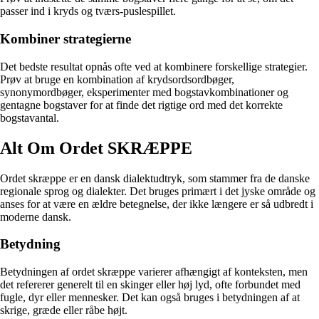
passer ind i kryds og tværs-puslespillet.
Kombiner strategierne
Det bedste resultat opnås ofte ved at kombinere forskellige strategier.
Prøv at bruge en kombination af krydsordsordbøger,
synonymordbøger, eksperimenter med bogstavkombinationer og
gentagne bogstaver for at finde det rigtige ord med det korrekte
bogstavantal.
Alt Om Ordet SKRÆPPE
Ordet skræppe er en dansk dialektudtryk, som stammer fra de danske
regionale sprog og dialekter. Det bruges primært i det jyske område og
anses for at være en ældre betegnelse, der ikke længere er så udbredt i
moderne dansk.
Betydning
Betydningen af ordet skræppe varierer afhængigt af konteksten, men
det refererer generelt til en skinger eller høj lyd, ofte forbundet med
fugle, dyr eller mennesker. Det kan også bruges i betydningen af at
skrige, græde eller råbe højt.