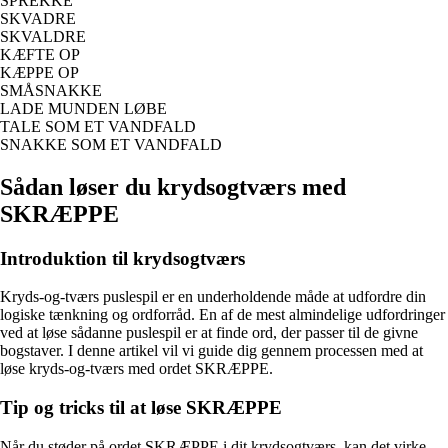
SPREKKE
SKVADRE
SKVALDRE
KÆFTE OP
KÆPPE OP
SMÅSNAKKE
LADE MUNDEN LØBE
TALE SOM ET VANDFALD
SNAKKE SOM ET VANDFALD
Sådan løser du krydsogtværs med
SKRÆPPE
Introduktion til krydsogtværs
Kryds-og-tværs puslespil er en underholdende måde at udfordre din
logiske tænkning og ordforråd. En af de mest almindelige udfordringer
ved at løse sådanne puslespil er at finde ord, der passer til de givne
bogstaver. I denne artikel vil vi guide dig gennem processen med at
løse kryds-og-tværs med ordet SKRÆPPE.
Tip og tricks til at løse SKRÆPPE
Når du støder på ordet SKRÆPPE i dit krydsogtværs, kan det virke