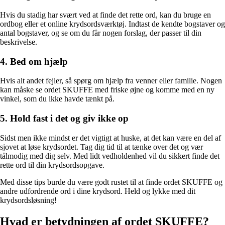
Hvis du stadig har svært ved at finde det rette ord, kan du bruge en
ordbog eller et online krydsordsværktøj. Indtast de kendte bogstaver og
antal bogstaver, og se om du får nogen forslag, der passer til din
beskrivelse.
4. Bed om hjælp
Hvis alt andet fejler, så spørg om hjælp fra venner eller familie. Nogen
kan måske se ordet SKUFFE med friske øjne og komme med en ny
vinkel, som du ikke havde tænkt på.
5. Hold fast i det og giv ikke op
Sidst men ikke mindst er det vigtigt at huske, at det kan være en del af
sjovet at løse krydsordet. Tag dig tid til at tænke over det og vær
tålmodig med dig selv. Med lidt vedholdenhed vil du sikkert finde det
rette ord til din krydsordsopgave.
Med disse tips burde du være godt rustet til at finde ordet SKUFFE og
andre udfordrende ord i dine krydsord. Held og lykke med dit
krydsordsløsning!
Hvad er betydningen af ordet SKUFFE?