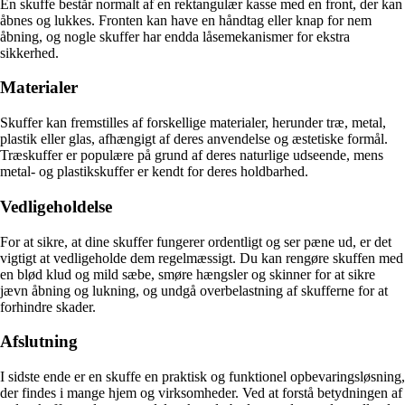
En skuffe består normalt af en rektangulær kasse med en front, der kan
åbnes og lukkes. Fronten kan have en håndtag eller knap for nem
åbning, og nogle skuffer har endda låsemekanismer for ekstra
sikkerhed.
Materialer
Skuffer kan fremstilles af forskellige materialer, herunder træ, metal,
plastik eller glas, afhængigt af deres anvendelse og æstetiske formål.
Træskuffer er populære på grund af deres naturlige udseende, mens
metal- og plastikskuffer er kendt for deres holdbarhed.
Vedligeholdelse
For at sikre, at dine skuffer fungerer ordentligt og ser pæne ud, er det
vigtigt at vedligeholde dem regelmæssigt. Du kan rengøre skuffen med
en blød klud og mild sæbe, smøre hængsler og skinner for at sikre
jævn åbning og lukning, og undgå overbelastning af skufferne for at
forhindre skader.
Afslutning
I sidste ende er en skuffe en praktisk og funktionel opbevaringsløsning,
der findes i mange hjem og virksomheder. Ved at forstå betydningen af