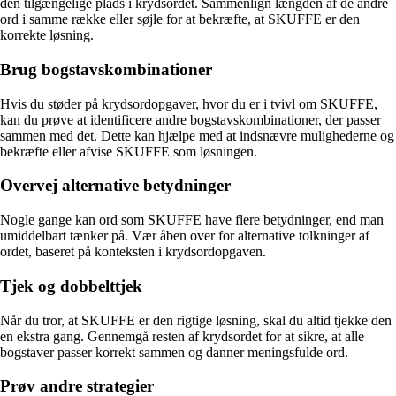
den tilgængelige plads i krydsordet. Sammenlign længden af de andre
ord i samme række eller søjle for at bekræfte, at SKUFFE er den
korrekte løsning.
Brug bogstavskombinationer
Hvis du støder på krydsordopgaver, hvor du er i tvivl om SKUFFE,
kan du prøve at identificere andre bogstavskombinationer, der passer
sammen med det. Dette kan hjælpe med at indsnævre mulighederne og
bekræfte eller afvise SKUFFE som løsningen.
Overvej alternative betydninger
Nogle gange kan ord som SKUFFE have flere betydninger, end man
umiddelbart tænker på. Vær åben over for alternative tolkninger af
ordet, baseret på konteksten i krydsordopgaven.
Tjek og dobbelttjek
Når du tror, at SKUFFE er den rigtige løsning, skal du altid tjekke den
en ekstra gang. Gennemgå resten af krydsordet for at sikre, at alle
bogstaver passer korrekt sammen og danner meningsfulde ord.
Prøv andre strategier