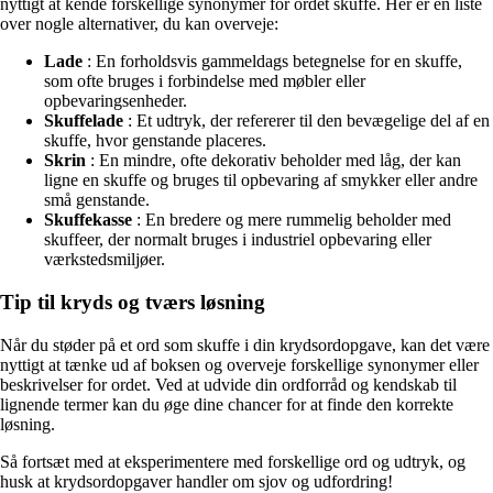
nyttigt at kende forskellige synonymer for ordet skuffe. Her er en liste
over nogle alternativer, du kan overveje:
Lade
: En forholdsvis gammeldags betegnelse for en skuffe,
som ofte bruges i forbindelse med møbler eller
opbevaringsenheder.
Skuffelade
: Et udtryk, der refererer til den bevægelige del af en
skuffe, hvor genstande placeres.
Skrin
: En mindre, ofte dekorativ beholder med låg, der kan
ligne en skuffe og bruges til opbevaring af smykker eller andre
små genstande.
Skuffekasse
: En bredere og mere rummelig beholder med
skuffeer, der normalt bruges i industriel opbevaring eller
værkstedsmiljøer.
Tip til kryds og tværs løsning
Når du støder på et ord som skuffe i din krydsordopgave, kan det være
nyttigt at tænke ud af boksen og overveje forskellige synonymer eller
beskrivelser for ordet. Ved at udvide din ordforråd og kendskab til
lignende termer kan du øge dine chancer for at finde den korrekte
løsning.
Så fortsæt med at eksperimentere med forskellige ord og udtryk, og
husk at krydsordopgaver handler om sjov og udfordring!