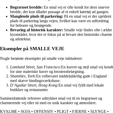
Begrænset bredde:
En smal vej er ofte kendt for dens snævre
bredde, der kun tillader passage af et enkelt køretøj ad gangen.
Manglende plads til parkering:
På en smal vej er der sjældent
plads til parkering langs vejen, hvilket kan være en udfordring
for beboere og besøgende.
Bevaring af historisk karakter:
Smalle veje findes ofte i ældre
byområder, hvor der er fokus på at bevare den historiske charme
og arkitektur.
Eksempler på SMALLE VEJE
Nogle berømte eksempler på smalle veje inkluderer:
Lombard Street, San Francisco:
En kurvet og stejl smal vej kendt
for sine maleriske haver og brostensbelægning.
Shambles, York:
En velbevaret middelalderlig gade i England
med skæve bindingsværkshuse.
D’Aguilar Street, Hong Kong:
En smal vej fyldt med lokale
butikker og restauranter.
Sammenfattende refererer udtrykket smal vej til en begrænset og
charmerende vej eller sti med en unik karakter og atmosfære.
KVALME
•
SOJA
•
OFFENSIV
•
PLIGT
•
FJERNE
•
SLYNGE
•