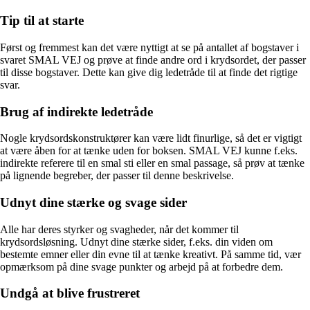
Tip til at starte
Først og fremmest kan det være nyttigt at se på antallet af bogstaver i
svaret SMAL VEJ og prøve at finde andre ord i krydsordet, der passer
til disse bogstaver. Dette kan give dig ledetråde til at finde det rigtige
svar.
Brug af indirekte ledetråde
Nogle krydsordskonstruktører kan være lidt finurlige, så det er vigtigt
at være åben for at tænke uden for boksen. SMAL VEJ kunne f.eks.
indirekte referere til en smal sti eller en smal passage, så prøv at tænke
på lignende begreber, der passer til denne beskrivelse.
Udnyt dine stærke og svage sider
Alle har deres styrker og svagheder, når det kommer til
krydsordsløsning. Udnyt dine stærke sider, f.eks. din viden om
bestemte emner eller din evne til at tænke kreativt. På samme tid, vær
opmærksom på dine svage punkter og arbejd på at forbedre dem.
Undgå at blive frustreret