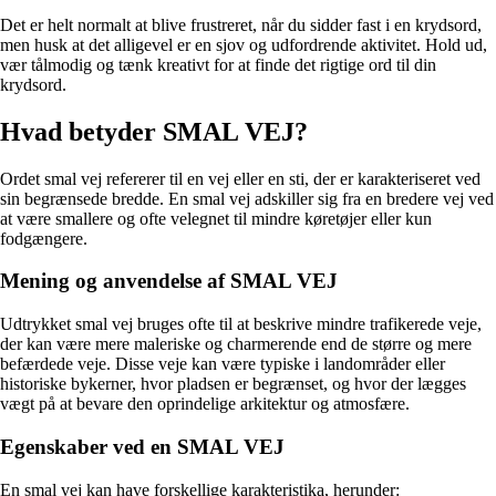
Det er helt normalt at blive frustreret, når du sidder fast i en krydsord,
men husk at det alligevel er en sjov og udfordrende aktivitet. Hold ud,
vær tålmodig og tænk kreativt for at finde det rigtige ord til din
krydsord.
Hvad betyder SMAL VEJ?
Ordet smal vej refererer til en vej eller en sti, der er karakteriseret ved
sin begrænsede bredde. En smal vej adskiller sig fra en bredere vej ved
at være smallere og ofte velegnet til mindre køretøjer eller kun
fodgængere.
Mening og anvendelse af SMAL VEJ
Udtrykket smal vej bruges ofte til at beskrive mindre trafikerede veje,
der kan være mere maleriske og charmerende end de større og mere
befærdede veje. Disse veje kan være typiske i landområder eller
historiske bykerner, hvor pladsen er begrænset, og hvor der lægges
vægt på at bevare den oprindelige arkitektur og atmosfære.
Egenskaber ved en SMAL VEJ
En smal vej kan have forskellige karakteristika, herunder: