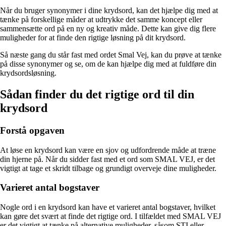
Når du bruger synonymer i dine krydsord, kan det hjælpe dig med at
tænke på forskellige måder at udtrykke det samme koncept eller
sammensætte ord på en ny og kreativ måde. Dette kan give dig flere
muligheder for at finde den rigtige løsning på dit krydsord.
Så næste gang du står fast med ordet Smal Vej, kan du prøve at tænke
på disse synonymer og se, om de kan hjælpe dig med at fuldføre din
krydsordsløsning.
Sådan finder du det rigtige ord til din
krydsord
Forstå opgaven
At løse en krydsord kan være en sjov og udfordrende måde at træne
din hjerne på. Når du sidder fast med et ord som SMAL VEJ, er det
vigtigt at tage et skridt tilbage og grundigt overveje dine muligheder.
Varieret antal bogstaver
Nogle ord i en krydsord kan have et varieret antal bogstaver, hvilket
kan gøre det svært at finde det rigtige ord. I tilfældet med SMAL VEJ
er det vigtigt at tænke på alternative muligheder, såsom STI eller