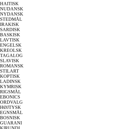
HAITISK
NUDANSK
NYDANSK
STEDMÅL
IRAKISK
SARDISK
BASKISK
LAVTISK
ENGELSK
KREOLSK
TAGALOG
SLAVISK
ROMANSK
STILART
KOPTISK
LADINSK
KYMRISK
RIGSMÅL
EBONICS
ORDVALG
HØJTYSK
EGNSMÅL
BOSNISK
GUARANI
KIRUNDI