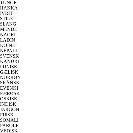
TUNGE
HAKKA
IVRIT
STILE
SLANG
MENDE
NAORI
LADIN
KOINE
NEPALI
SVENSK
KANURI
PUNISK
GÆLISK
NORRØN
SKÅNSK
EVENKI
FÆRØSK
OSKISK
INDISK
JARGON
FIJISK
SOMALI
PAROLE
VEDISK