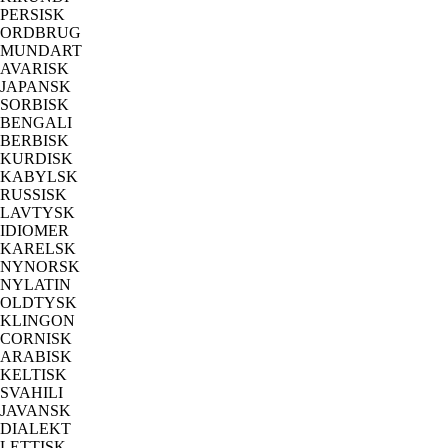
PERSISK
ORDBRUG
MUNDART
AVARISK
JAPANSK
SORBISK
BENGALI
BERBISK
KURDISK
KABYLSK
RUSSISK
LAVTYSK
IDIOMER
KARELSK
NYNORSK
NYLATIN
OLDTYSK
KLINGON
CORNISK
ARABISK
KELTISK
SVAHILI
JAVANSK
DIALEKT
LETTISK