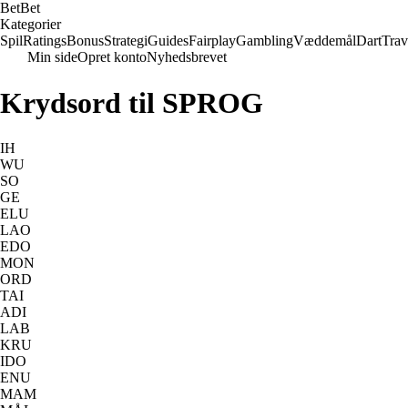
Bet
Bet
Kategorier
Spil
Ratings
Bonus
Strategi
Guides
Fairplay
Gambling
Væddemål
Dart
Trav
Min side
Opret konto
Nyhedsbrevet
Krydsord til SPROG
IH
WU
SO
GE
ELU
LAO
EDO
MON
ORD
TAI
ADI
LAB
KRU
IDO
ENU
MAM