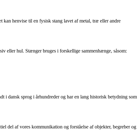
t kan henvise til en fysisk stang lavet af metal, træ eller andre
ssiv eller hul. Stænger bruges i forskellige sammenhænge, såsom:
t i dansk sprog i århundreder og har en lang historisk betydning som
iel del af vores kommunikation og forståelse af objekter, begreber og