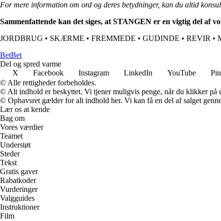
For mere information om ord og deres betydninger, kan du altid konsult
Sammenfattende kan det siges, at STANGEN er en vigtig del af vor
JORDBRUG
•
SKÆRME
•
FREMMEDE
•
GUDINDE
•
REVIR
•
Bet
Bet
Del og spred varme
X
Facebook
Instagram
LinkedIn
YouTube
Pin
© Alle rettigheder forbeholdes.
© Alt indhold er beskyttet. Vi tjener muligvis penge, når du klikker på e
© Ophavsret gælder for alt indhold her. Vi kan få en del af salget genne
Lær os at kende
Bag om
Vores værdier
Teamet
Understøt
Steder
Tekst
Gratis gaver
Rabatkoder
Vurderinger
Valgguides
Instruktioner
Film