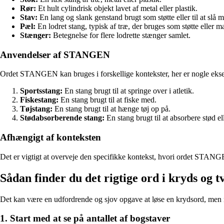
Rør:
Et hult cylindrisk objekt lavet af metal eller plastik.
Stav:
En lang og slank genstand brugt som støtte eller til at slå 
Pæl:
En lodret stang, typisk af træ, der bruges som støtte eller 
Stænger:
Betegnelse for flere lodrette stænger samlet.
Anvendelser af STANGEN
Ordet STANGEN kan bruges i forskellige kontekster, her er nogle eks
Sportsstang:
En stang brugt til at springe over i atletik.
Fiskestang:
En stang brugt til at fiske med.
Tøjstang:
En stang brugt til at hænge tøj op på.
Stødabsorberende stang:
En stang brugt til at absorbere stød e
Afhængigt af konteksten
Det er vigtigt at overveje den specifikke kontekst, hvori ordet STANG
Sådan finder du det rigtige ord i kryds og t
Det kan være en udfordrende og sjov opgave at løse en krydsord, men no
1. Start med at se på antallet af bogstaver