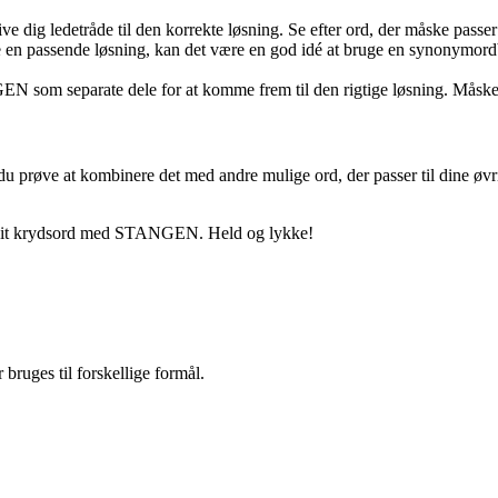
ive dig ledetråde til den korrekte løsning. Se efter ord, der måske 
de en passende løsning, kan det være en god idé at bruge en synonymo
som separate dele for at komme frem til den rigtige løsning. Måske er 
 prøve at kombinere det med andre mulige ord, der passer til dine øvri
løse dit krydsord med STANGEN. Held og lykke!
 bruges til forskellige formål.