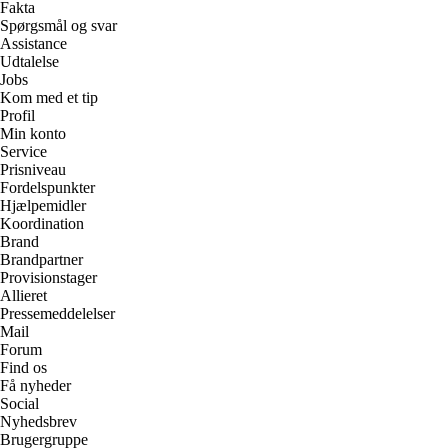
Fakta
Spørgsmål og svar
Assistance
Udtalelse
Jobs
Kom med et tip
Profil
Min konto
Service
Prisniveau
Fordelspunkter
Hjælpemidler
Koordination
Brand
Brandpartner
Provisionstager
Allieret
Pressemeddelelser
Mail
Forum
Find os
Få nyheder
Social
Nyhedsbrev
Brugergruppe