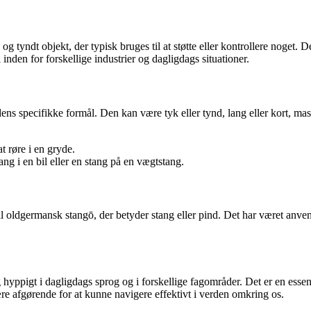
 tyndt objekt, der typisk bruges til at støtte eller kontrollere noget. De
 inden for forskellige industrier og dagligdags situationer.
ns specifikke formål. Den kan være tyk eller tynd, lang eller kort, ma
t røre i en gryde.
ng i en bil eller en stang på en vægtstang.
oldgermansk stangō, der betyder stang eller pind. Det har været anvend
yppigt i dagligdags sprog og i forskellige fagområder. Det er en essent
 afgørende for at kunne navigere effektivt i verden omkring os.