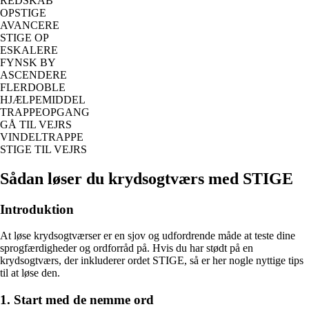
REDSKAB
OPSTIGE
AVANCERE
STIGE OP
ESKALERE
FYNSK BY
ASCENDERE
FLERDOBLE
HJÆLPEMIDDEL
TRAPPEOPGANG
GÅ TIL VEJRS
VINDELTRAPPE
STIGE TIL VEJRS
Sådan løser du krydsogtværs med STIGE
Introduktion
At løse krydsogtværser er en sjov og udfordrende måde at teste dine
sprogfærdigheder og ordforråd på. Hvis du har stødt på en
krydsogtværs, der inkluderer ordet STIGE, så er her nogle nyttige tips
til at løse den.
1. Start med de nemme ord