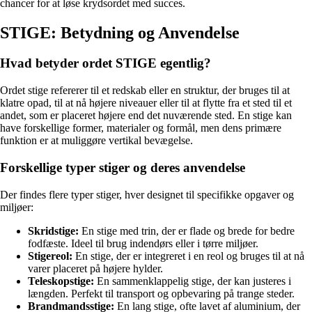
chancer for at løse krydsordet med succes.
STIGE: Betydning og Anvendelse
Hvad betyder ordet STIGE egentlig?
Ordet stige refererer til et redskab eller en struktur, der bruges til at
klatre opad, til at nå højere niveauer eller til at flytte fra et sted til et
andet, som er placeret højere end det nuværende sted. En stige kan
have forskellige former, materialer og formål, men dens primære
funktion er at muliggøre vertikal bevægelse.
Forskellige typer stiger og deres anvendelse
Der findes flere typer stiger, hver designet til specifikke opgaver og
miljøer:
Skridstige:
En stige med trin, der er flade og brede for bedre
fodfæste. Ideel til brug indendørs eller i tørre miljøer.
Stigereol:
En stige, der er integreret i en reol og bruges til at nå
varer placeret på højere hylder.
Teleskopstige:
En sammenklappelig stige, der kan justeres i
længden. Perfekt til transport og opbevaring på trange steder.
Brandmandsstige:
En lang stige, ofte lavet af aluminium, der