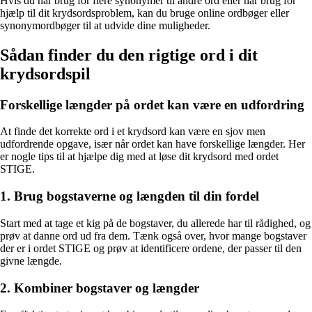
Hvis du har brug for flere synonymer til andre ord eller har brug for
hjælp til dit krydsordsproblem, kan du bruge online ordbøger eller
synonymordbøger til at udvide dine muligheder.
Sådan finder du den rigtige ord i dit
krydsordspil
Forskellige længder på ordet kan være en udfordring
At finde det korrekte ord i et krydsord kan være en sjov men
udfordrende opgave, især når ordet kan have forskellige længder. Her
er nogle tips til at hjælpe dig med at løse dit krydsord med ordet
STIGE.
1. Brug bogstaverne og længden til din fordel
Start med at tage et kig på de bogstaver, du allerede har til rådighed, og
prøv at danne ord ud fra dem. Tænk også over, hvor mange bogstaver
der er i ordet STIGE og prøv at identificere ordene, der passer til den
givne længde.
2. Kombiner bogstaver og længder