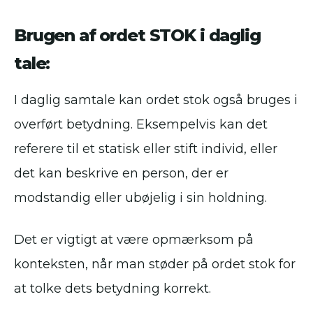
Brugen af ordet STOK i daglig
tale:
I daglig samtale kan ordet stok også bruges i
overført betydning. Eksempelvis kan det
referere til et statisk eller stift individ, eller
det kan beskrive en person, der er
modstandig eller ubøjelig i sin holdning.
Det er vigtigt at være opmærksom på
konteksten, når man støder på ordet stok for
at tolke dets betydning korrekt.