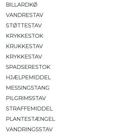
BILLARDKØ
VANDRESTAV
STØTTESTAV
KRYKKESTOK
KRUKKESTAV
KRYKKESTAV
SPADSERESTOK
HJÆLPEMIDDEL
MESSINGSTANG
PILGRIMSSTAV
STRAFFEMIDDEL
PLANTESTÆNGEL
VANDRINGSSTAV