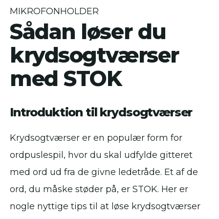
MIKROFONHOLDER
Sådan løser du
krydsogtværser
med STOK
Introduktion til krydsogtværser
Krydsogtværser er en populær form for
ordpuslespil, hvor du skal udfylde gitteret
med ord ud fra de givne ledetråde. Et af de
ord, du måske støder på, er STOK. Her er
nogle nyttige tips til at løse krydsogtværser