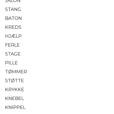
JALON
STANG
BATON
KREDS
HJÆLP
FERLE
STAGE
PILLE
TØMMER
STØTTE
KRYKKE
KNEBEL
KNIPPEL