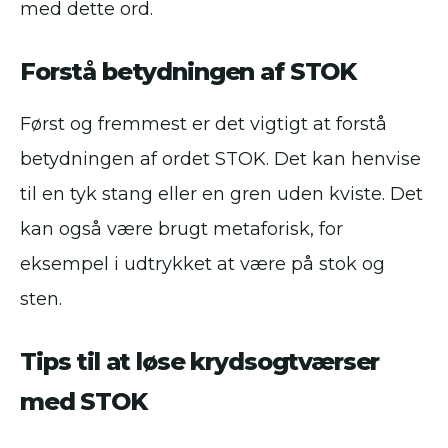
med dette ord.
Forstå betydningen af STOK
Først og fremmest er det vigtigt at forstå
betydningen af ordet STOK. Det kan henvise
til en tyk stang eller en gren uden kviste. Det
kan også være brugt metaforisk, for
eksempel i udtrykket at være på stok og
sten.
Tips til at løse krydsogtværser
med STOK