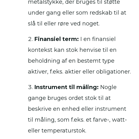
metalstykke, der bruges til støtte
under gang eller som redskab til at
slå til eller røre ved noget.
Finansiel term:
I en finansiel
kontekst kan stok henvise til en
beholdning af en bestemt type
aktiver, f.eks. aktier eller obligationer.
Instrument til måling:
Nogle
gange bruges ordet stok til at
beskrive en enhed eller instrument
til måling, som f.eks. et farve-, watt-
eller temperaturstok.