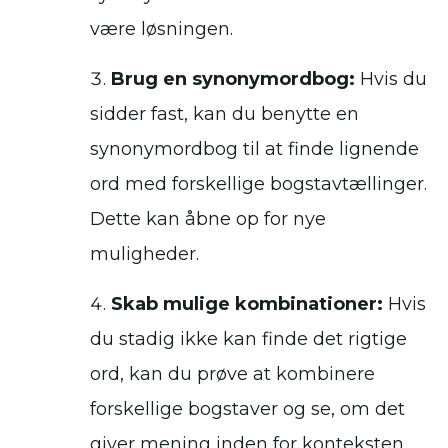
være løsningen.
Brug en synonymordbog:
Hvis du
sidder fast, kan du benytte en
synonymordbog til at finde lignende
ord med forskellige bogstavtællinger.
Dette kan åbne op for nye
muligheder.
Skab mulige kombinationer:
Hvis
du stadig ikke kan finde det rigtige
ord, kan du prøve at kombinere
forskellige bogstaver og se, om det
giver mening inden for konteksten.