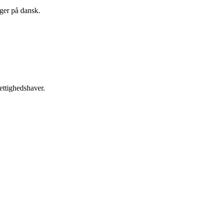
nger på dansk.
ettighedshaver.