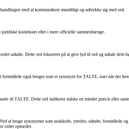
l handlingen med at kommunikere mundtligt og udtrykke sig med ord.
juridiske kontekster eller i mere officielle sammenhænge.
t udtalte. Dette ord fokuserer på at give lyd til ord og udtale dem hø
det formidlede også bruges som et synonym for TALTE, især når der henvi
nativ til TALTE. Dette ord indikerer måske en mindre præcis eller sa
Ved at bruge synonymer som snakkede, ytredes, udtalte, formidlede og s
or ordet optræder.