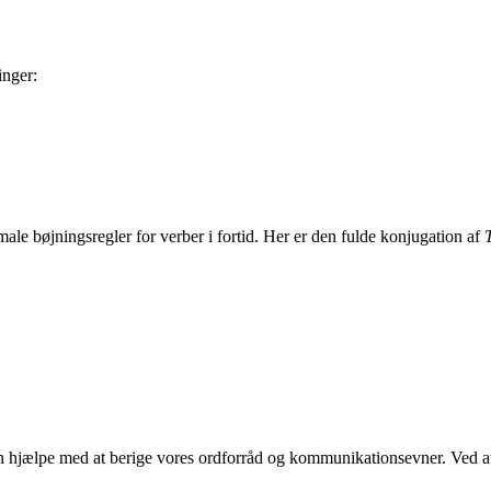
inger:
le bøjningsregler for verber i fortid. Her er den fulde konjugation af
n hjælpe med at berige vores ordforråd og kommunikationsevner. Ved at 