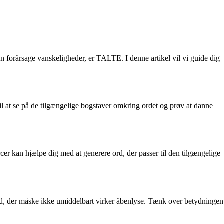
an forårsage vanskeligheder, er TALTE. I denne artikel vil vi guide dig
il at se på de tilgængelige bogstaver omkring ordet og prøv at danne
cer kan hjælpe dig med at generere ord, der passer til den tilgængelige
e ord, der måske ikke umiddelbart virker åbenlyse. Tænk over betydningen