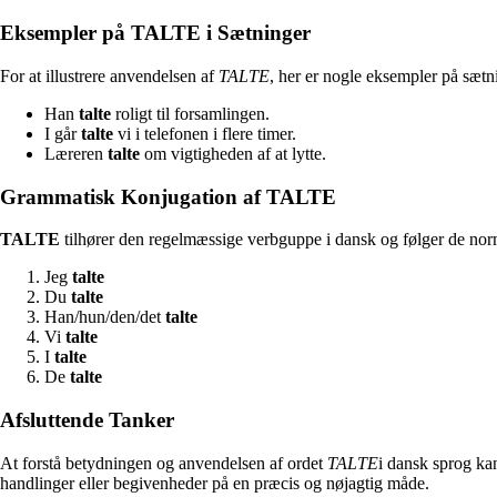
Eksempler på TALTE i Sætninger
For at illustrere anvendelsen af
TALTE
, her er nogle eksempler på sætn
Han
talte
roligt til forsamlingen.
I går
talte
vi i telefonen i flere timer.
Læreren
talte
om vigtigheden af at lytte.
Grammatisk Konjugation af TALTE
TALTE
tilhører den regelmæssige verbguppe i dansk og følger de norma
Jeg
talte
Du
talte
Han/hun/den/det
talte
Vi
talte
I
talte
De
talte
Afsluttende Tanker
At forstå betydningen og anvendelsen af ordet
TALTE
i dansk sprog ka
handlinger eller begivenheder på en præcis og nøjagtig måde.