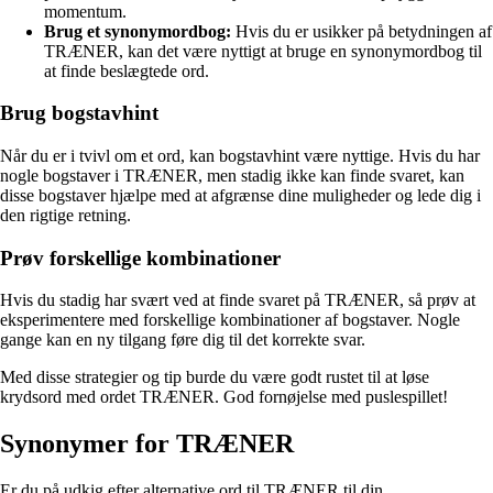
momentum.
Brug et synonymordbog:
Hvis du er usikker på betydningen af
TRÆNER, kan det være nyttigt at bruge en synonymordbog til
at finde beslægtede ord.
Brug bogstavhint
Når du er i tvivl om et ord, kan bogstavhint være nyttige. Hvis du har
nogle bogstaver i TRÆNER, men stadig ikke kan finde svaret, kan
disse bogstaver hjælpe med at afgrænse dine muligheder og lede dig i
den rigtige retning.
Prøv forskellige kombinationer
Hvis du stadig har svært ved at finde svaret på TRÆNER, så prøv at
eksperimentere med forskellige kombinationer af bogstaver. Nogle
gange kan en ny tilgang føre dig til det korrekte svar.
Med disse strategier og tip burde du være godt rustet til at løse
krydsord med ordet TRÆNER. God fornøjelse med puslespillet!
Synonymer for TRÆNER
Er du på udkig efter alternative ord til TRÆNER til din