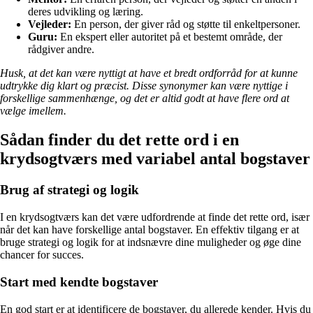
deres udvikling og læring.
Vejleder:
En person, der giver råd og støtte til enkeltpersoner.
Guru:
En ekspert eller autoritet på et bestemt område, der
rådgiver andre.
Husk, at det kan være nyttigt at have et bredt ordforråd for at kunne
udtrykke dig klart og præcist. Disse synonymer kan være nyttige i
forskellige sammenhænge, og det er altid godt at have flere ord at
vælge imellem.
Sådan finder du det rette ord i en
krydsogtværs med variabel antal bogstaver
Brug af strategi og logik
I en krydsogtværs kan det være udfordrende at finde det rette ord, især
når det kan have forskellige antal bogstaver. En effektiv tilgang er at
bruge strategi og logik for at indsnævre dine muligheder og øge dine
chancer for succes.
Start med kendte bogstaver
En god start er at identificere de bogstaver, du allerede kender. Hvis du