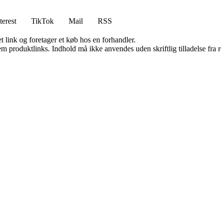
terest
TikTok
Mail
RSS
t link og foretager et køb hos en forhandler.
m produktlinks. Indhold må ikke anvendes uden skriftlig tilladelse fra r