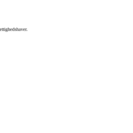
ettighedshaver.