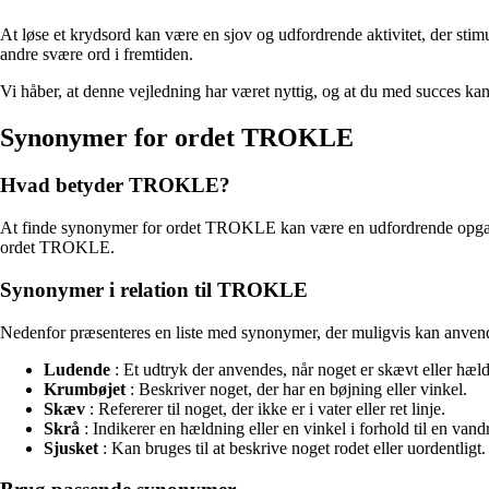
At løse et krydsord kan være en sjov og udfordrende aktivitet, der stim
andre svære ord i fremtiden.
Vi håber, at denne vejledning har været nyttig, og at du med succes ka
Synonymer for ordet TROKLE
Hvad betyder TROKLE?
At finde synonymer for ordet TROKLE kan være en udfordrende opgave, i
ordet TROKLE.
Synonymer i relation til TROKLE
Nedenfor præsenteres en liste med synonymer, der muligvis kan anvend
Ludende
: Et udtryk der anvendes, når noget er skævt eller hæl
Krumbøjet
: Beskriver noget, der har en bøjning eller vinkel.
Skæv
: Refererer til noget, der ikke er i vater eller ret linje.
Skrå
: Indikerer en hældning eller en vinkel i forhold til en vandr
Sjusket
: Kan bruges til at beskrive noget rodet eller uordentligt.