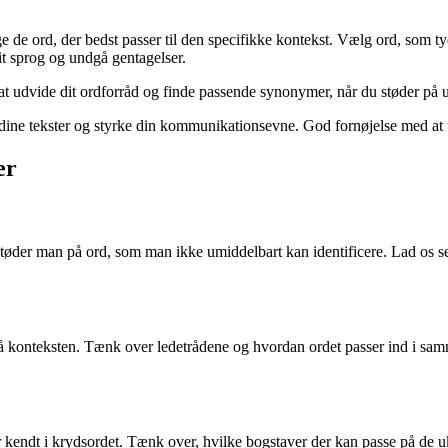
lge de ord, der bedst passer til den specifikke kontekst. Vælg ord, som
t sprog og undgå gentagelser.
at udvide dit ordforråd og finde passende synonymer, når du støder p
 dine tekster og styrke din kommunikationsevne. God fornøjelse med at
er
tøder man på ord, som man ikke umiddelbart kan identificere. Lad os se
 se på konteksten. Tænk over ledetrådene og hvordan ordet passer ind i
de er kendt i krydsordet. Tænk over, hvilke bogstaver der kan passe på de