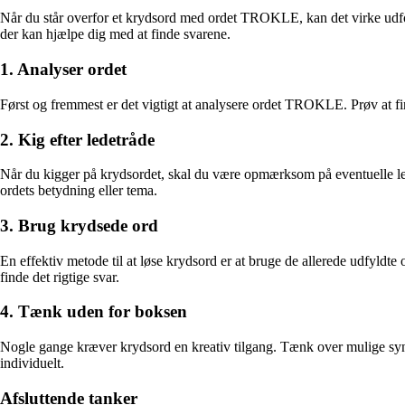
Når du står overfor et krydsord med ordet TROKLE, kan det virke udford
der kan hjælpe dig med at finde svarene.
1. Analyser ordet
Først og fremmest er det vigtigt at analysere ordet TROKLE. Prøv at fi
2. Kig efter ledetråde
Når du kigger på krydsordet, skal du være opmærksom på eventuelle led
ordets betydning eller tema.
3. Brug krydsede ord
En effektiv metode til at løse krydsord er at bruge de allerede udfyldt
finde det rigtige svar.
4. Tænk uden for boksen
Nogle gange kræver krydsord en kreativ tilgang. Tænk over mulige syn
individuelt.
Afsluttende tanker