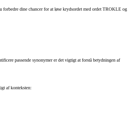
an du forbedre dine chancer for at løse krydsordet med ordet TROKLE og
ficere passende synonymer er det vigtigt at forstå betydningen af
gt af konteksten: