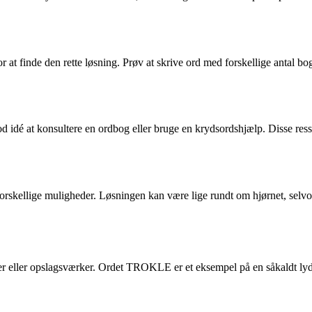
 at finde den rette løsning. Prøv at skrive ord med forskellige antal b
od idé at konsultere en ordbog eller bruge en krydsordshjælp. Disse resso
d forskellige muligheder. Løsningen kan være lige rundt om hjørnet, selv
r eller opslagsværker. Ordet TROKLE er et eksempel på en såkaldt lydord