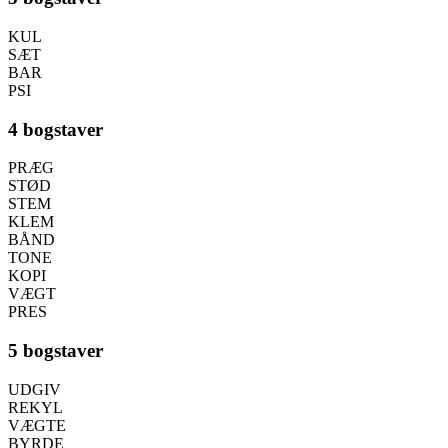
KUL
SÆT
BAR
PSI
4 bogstaver
PRÆG
STØD
STEM
KLEM
BÅND
TONE
KOPI
VÆGT
PRES
5 bogstaver
UDGIV
REKYL
VÆGTE
BYRDE