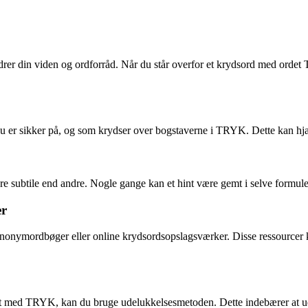
rer din viden og ordforråd. Når du står overfor et krydsord med ordet T
 du er sikker på, og som krydser over bogstaverne i TRYK. Dette kan hjæl
e subtile end andre. Nogle gange kan et hint være gemt i selve formule
er
nonymordbøger eller online krydsordsopslagsværker. Disse ressourcer k
det med TRYK, kan du bruge udelukkelsesmetoden. Dette indebærer at ud