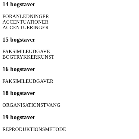
14 bogstaver
FORANLEDNINGER
ACCENTUATIONER
ACCENTUERINGER
15 bogstaver
FAKSIMILEUDGAVE
BOGTRYKKERKUNST
16 bogstaver
FAKSIMILEUDGAVER
18 bogstaver
ORGANISATIONSTVANG
19 bogstaver
REPRODUKTIONSMETODE