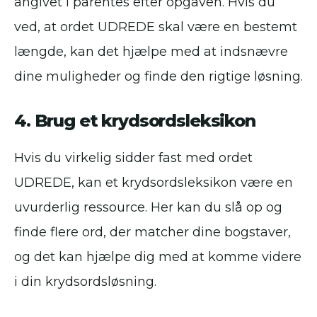
angivet i parentes efter opgaven. Hvis du
ved, at ordet UDREDE skal være en bestemt
længde, kan det hjælpe med at indsnævre
dine muligheder og finde den rigtige løsning.
4. Brug et krydsordsleksikon
Hvis du virkelig sidder fast med ordet
UDREDE, kan et krydsordsleksikon være en
uvurderlig ressource. Her kan du slå op og
finde flere ord, der matcher dine bogstaver,
og det kan hjælpe dig med at komme videre
i din krydsordsløsning.