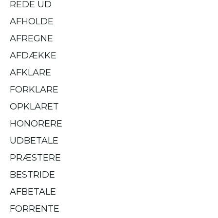
REDE UD
AFHOLDE
AFREGNE
AFDÆKKE
AFKLARE
FORKLARE
OPKLARET
HONORERE
UDBETALE
PRÆSTERE
BESTRIDE
AFBETALE
FORRENTE