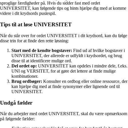
sproglige færdigheder på. Hvis du sidder fast med ordet
UNIVERSITET, kan følgende tips og hints hjælpe dig med at komme
videre i dit krydsords puslespil.
Tips til at løse UNIVERSITET
Når du står over for ordet UNIVERSITET i dit krydsord, kan du følge
disse trin for at finde den rette løsning:
Start med de kendte bogstaver:
Find ud af hvilke bogstaver i
UNIVERSITET, der allerede er udfyldt i krydsordet, og brug
disse til at identificere mulige ord.
Del ordet op:
UNIVERSITET kan opdeles i mindre dele, f.eks.
UNI og VERSITET, for at gøre det lettere at finde mulige
kombinationer.
Brug ordbøger:
Konsulter en ordbog eller online ressource, der
kan hjælpe dig med at finde synonymer eller lignende ord til
UNIVERSITET.
Undgå fælder
Når du arbejder med ordet UNIVERSITET, skal du være opmærksom
på følgende fælder: