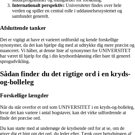
Internationalt perspektiv:
Universiteter findes over hele
verden og spiller en central rolle i uddannelsessystemet og
samfundet generelt.
Afsluttende tanker
Det er vigtigt at have et varieret ordforråd og kende forskellige
synonymer, da det kan hjælpe dig med at udtrykke dig mere præcist og
nuanceret. Vi håber, at denne liste af synonymer for UNIVERSITET
har været til hjælp for dig i din krydsordsløsning eller bare til generel
sprogudvikling.
Sådan finder du det rigtige ord i en kryds-
og-bolleleg
Forskellige længder
Når du står overfor et ord som UNIVERSITET i en kryds-og-bolleleg,
hvor det kan variere i antal bogstaver, kan det virke udfordrende at
finde det præcise ord.
Du kan starte med at undersøge de krydsende ord for at se, om de
giver dig et hint om det ord, du leder efter. Tænk over betydningen af