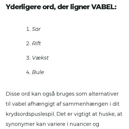
Yderligere ord, der ligner VABEL:
Sar
Rift
Vækst
Bule
Disse ord kan også bruges som alternativer
til vabel afhængigt af sammenhængen i dit
krydsordspuslespil. Det er vigtigt at huske, at
synonymer kan variere i nuancer og