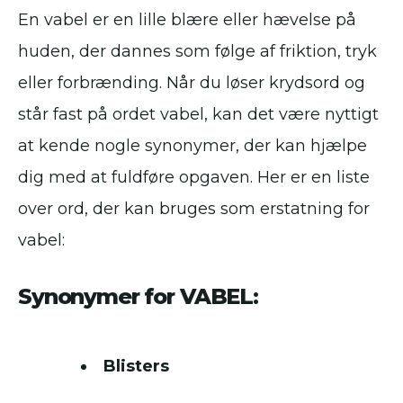
En vabel er en lille blære eller hævelse på
huden, der dannes som følge af friktion, tryk
eller forbrænding. Når du løser krydsord og
står fast på ordet vabel, kan det være nyttigt
at kende nogle synonymer, der kan hjælpe
dig med at fuldføre opgaven. Her er en liste
over ord, der kan bruges som erstatning for
vabel:
Synonymer for VABEL:
Blisters