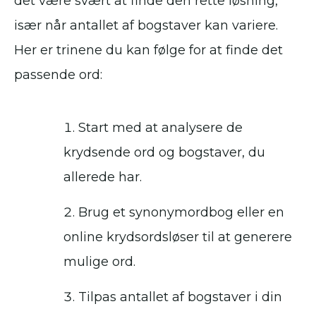
det være svært at finde den rette løsning,
især når antallet af bogstaver kan variere.
Her er trinene du kan følge for at finde det
passende ord:
Start med at analysere de
krydsende ord og bogstaver, du
allerede har.
Brug et synonymordbog eller en
online krydsordsløser til at generere
mulige ord.
Tilpas antallet af bogstaver i din