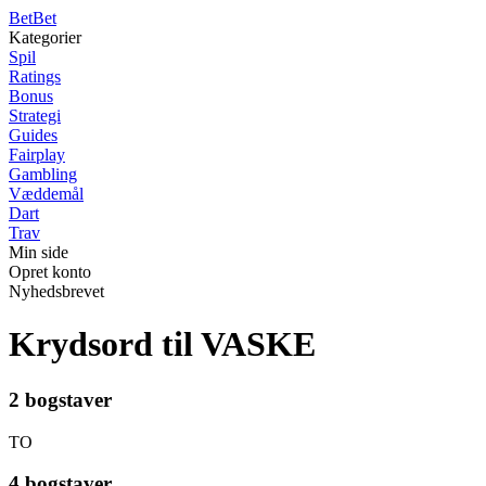
Bet
Bet
Kategorier
Spil
Ratings
Bonus
Strategi
Guides
Fairplay
Gambling
Væddemål
Dart
Trav
Min side
Opret konto
Nyhedsbrevet
Krydsord til VASKE
2 bogstaver
TO
4 bogstaver