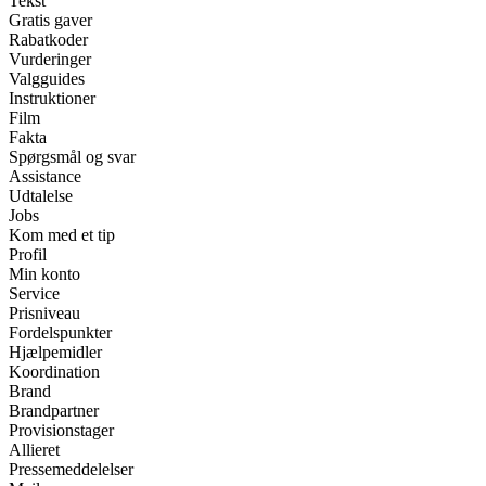
Tekst
Gratis gaver
Rabatkoder
Vurderinger
Valgguides
Instruktioner
Film
Fakta
Spørgsmål og svar
Assistance
Udtalelse
Jobs
Kom med et tip
Profil
Min konto
Service
Prisniveau
Fordelspunkter
Hjælpemidler
Koordination
Brand
Brandpartner
Provisionstager
Allieret
Pressemeddelelser