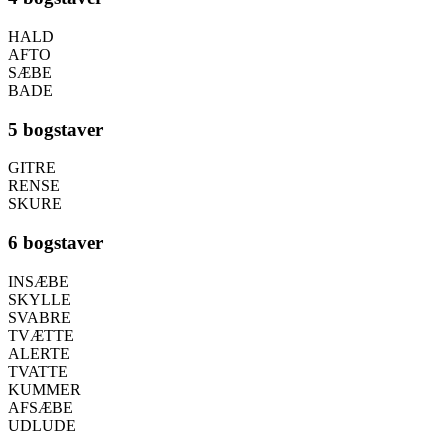
HALD
AFTO
SÆBE
BADE
5 bogstaver
GITRE
RENSE
SKURE
6 bogstaver
INSÆBE
SKYLLE
SVABRE
TVÆTTE
ALERTE
TVATTE
KUMMER
AFSÆBE
UDLUDE