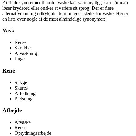
At finde synonymer til ordet vaske kan være nyttigt, især når man
løser krydsord eller ønsker at variere sit sprog. Der er flere
alternative ord og udtryk, der kan bruges i stedet for vaske. Her er
en liste over nogle af de mest almindelige synonymer:
Vask
Rense
Skrubbe
Afvaskning
Luge
Rene
Stryge
Skures
Affedtning
Pudsning
Afbejde
Afvaske
Rense
Oprydningsarbejde