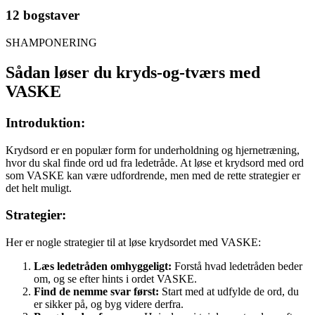
12 bogstaver
SHAMPONERING
Sådan løser du kryds-og-tværs med
VASKE
Introduktion:
Krydsord er en populær form for underholdning og hjernetræning,
hvor du skal finde ord ud fra ledetråde. At løse et krydsord med ord
som VASKE kan være udfordrende, men med de rette strategier er
det helt muligt.
Strategier:
Her er nogle strategier til at løse krydsordet med VASKE:
Læs ledetråden omhyggeligt:
Forstå hvad ledetråden beder
om, og se efter hints i ordet VASKE.
Find de nemme svar først:
Start med at udfylde de ord, du
er sikker på, og byg videre derfra.