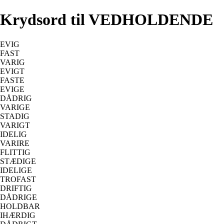
Krydsord til VEDHOLDENDE
EVIG
FAST
VARIG
EVIGT
FASTE
EVIGE
DÅDRIG
VARIGE
STADIG
VARIGT
IDELIG
VARIRE
FLITTIG
STÆDIGE
IDELIGE
TROFAST
DRIFTIG
DÅDRIGE
HOLDBAR
IHÆRDIG