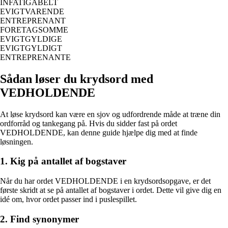
INFATIGABELT
EVIGTVARENDE
ENTREPRENANT
FORETAGSOMME
EVIGTGYLDIGE
EVIGTGYLDIGT
ENTREPRENANTE
Sådan løser du krydsord med
VEDHOLDENDE
At løse krydsord kan være en sjov og udfordrende måde at træne din
ordforråd og tankegang på. Hvis du sidder fast på ordet
VEDHOLDENDE, kan denne guide hjælpe dig med at finde
løsningen.
1. Kig på antallet af bogstaver
Når du har ordet VEDHOLDENDE i en krydsordsopgave, er det
første skridt at se på antallet af bogstaver i ordet. Dette vil give dig en
idé om, hvor ordet passer ind i puslespillet.
2. Find synonymer