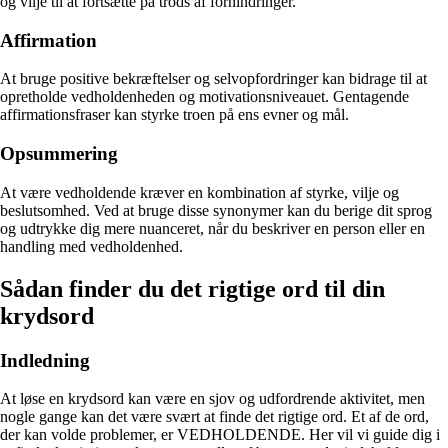
og vilje til at fortsætte på trods af forhindringer.
Affirmation
At bruge positive bekræftelser og selvopfordringer kan bidrage til at
opretholde vedholdenheden og motivationsniveauet. Gentagende
affirmationsfraser kan styrke troen på ens evner og mål.
Opsummering
At være vedholdende kræver en kombination af styrke, vilje og
beslutsomhed. Ved at bruge disse synonymer kan du berige dit sprog
og udtrykke dig mere nuanceret, når du beskriver en person eller en
handling med vedholdenhed.
Sådan finder du det rigtige ord til din
krydsord
Indledning
At løse en krydsord kan være en sjov og udfordrende aktivitet, men
nogle gange kan det være svært at finde det rigtige ord. Et af de ord,
der kan volde problemer, er VEDHOLDENDE. Her vil vi guide dig i