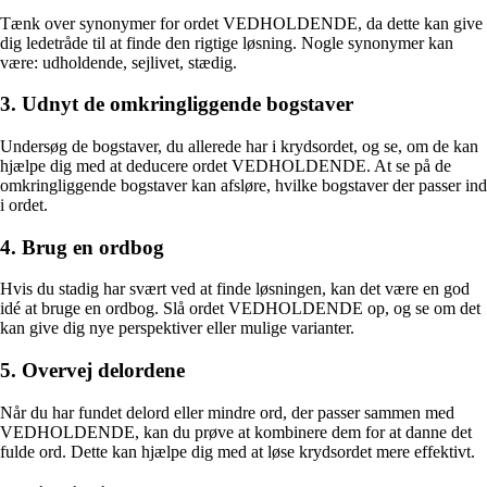
Tænk over synonymer for ordet VEDHOLDENDE, da dette kan give
dig ledetråde til at finde den rigtige løsning. Nogle synonymer kan
være: udholdende, sejlivet, stædig.
3. Udnyt de omkringliggende bogstaver
Undersøg de bogstaver, du allerede har i krydsordet, og se, om de kan
hjælpe dig med at deducere ordet VEDHOLDENDE. At se på de
omkringliggende bogstaver kan afsløre, hvilke bogstaver der passer ind
i ordet.
4. Brug en ordbog
Hvis du stadig har svært ved at finde løsningen, kan det være en god
idé at bruge en ordbog. Slå ordet VEDHOLDENDE op, og se om det
kan give dig nye perspektiver eller mulige varianter.
5. Overvej delordene
Når du har fundet delord eller mindre ord, der passer sammen med
VEDHOLDENDE, kan du prøve at kombinere dem for at danne det
fulde ord. Dette kan hjælpe dig med at løse krydsordet mere effektivt.