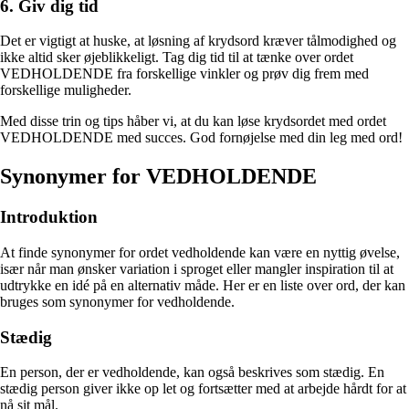
6. Giv dig tid
Det er vigtigt at huske, at løsning af krydsord kræver tålmodighed og
ikke altid sker øjeblikkeligt. Tag dig tid til at tænke over ordet
VEDHOLDENDE fra forskellige vinkler og prøv dig frem med
forskellige muligheder.
Med disse trin og tips håber vi, at du kan løse krydsordet med ordet
VEDHOLDENDE med succes. God fornøjelse med din leg med ord!
Synonymer for VEDHOLDENDE
Introduktion
At finde synonymer for ordet vedholdende kan være en nyttig øvelse,
især når man ønsker variation i sproget eller mangler inspiration til at
udtrykke en idé på en alternativ måde. Her er en liste over ord, der kan
bruges som synonymer for vedholdende.
Stædig
En person, der er vedholdende, kan også beskrives som stædig. En
stædig person giver ikke op let og fortsætter med at arbejde hårdt for at
nå sit mål.