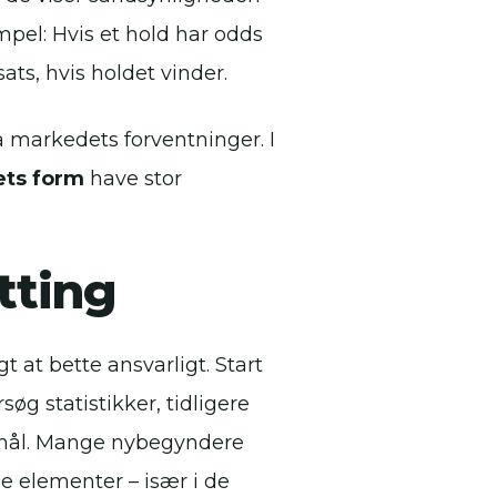
mpel: Hvis et hold har odds
sats, hvis holdet vinder.
 markedets forventninger. I
ets form
have stor
tting
 at bette ansvarligt. Start
øg statistikker, tidligere
demål. Mange nybegyndere
e elementer – især i de