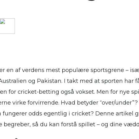
 er en af verdens mest populære sportsgrene – is
Australien og Pakistan. I takt med at sporten har få
en for cricket-betting også vokset. Men for nye sp
rne virke forvirrende. Hvad betyder “over/under”?
 fungerer odds egentlig i cricket? Denne artikel
te begreber, så du kan forstå spillet – og dine væd