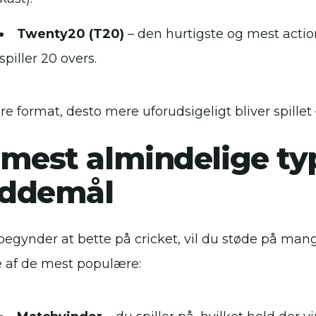
Twenty20 (T20)
– den hurtigste og mest actio
spiller 20 overs.
ere format, desto mere uforudsigeligt bliver spille
mest almindelige typ
ddemål
egynder at bette på cricket, vil du støde på mange 
e af de mest populære: