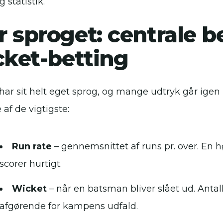
 statistik.
 sproget: centrale b
cket-betting
 har sit helt eget sprog, og mange udtryk går ig
 af de vigtigste:
Run rate
– gennemsnittet af runs pr. over. En hø
scorer hurtigt.
Wicket
– når en batsman bliver slået ud. Antal
afgørende for kampens udfald.