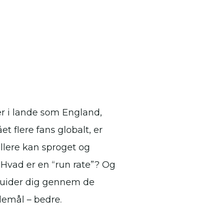
ær i lande som England,
et flere fans globalt, er
illere kan sproget og
 Hvad er en “run rate”? Og
 guider dig gennem de
demål – bedre.