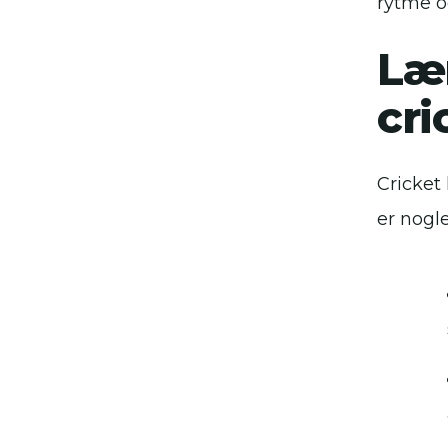
rytme og
Lær
cri
Cricket
er nogle