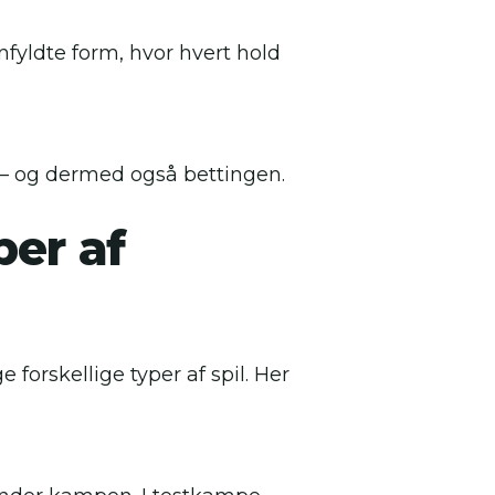
nfyldte form, hvor hvert hold
t – og dermed også bettingen.
er af
forskellige typer af spil. Her