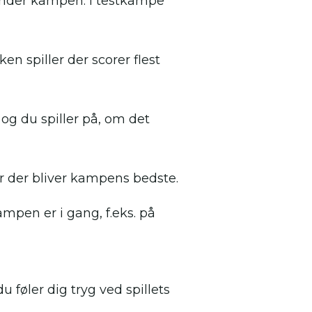
 vinder kampen. I testkampe
en spiller der scorer flest
og du spiller på, om det
ler der bliver kampens bedste.
pen er i gang, f.eks. på
 føler dig tryg ved spillets