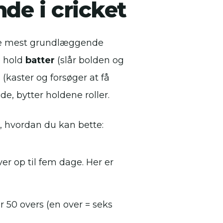
de i cricket
e de mest grundlæggende
e hold
batter
(slår bolden og
r
(kaster og forsøger at få
de, bytter holdene roller.
r, hvordan du kan bette:
ver op til fem dage. Her er
er 50 overs (en over = seks