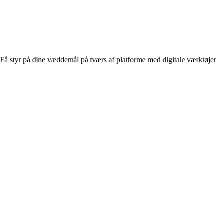
Få styr på dine væddemål på tværs af platforme med digitale værktøjer