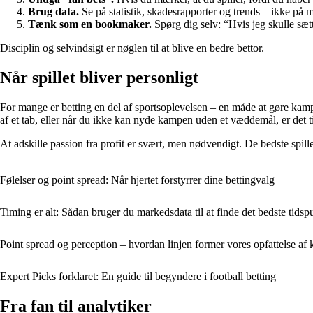
Brug data.
Se på statistik, skadesrapporter og trends – ikke på
Tænk som en bookmaker.
Spørg dig selv: “Hvis jeg skulle sætt
Disciplin og selvindsigt er nøglen til at blive en bedre bettor.
Når spillet bliver personligt
For mange er betting en del af sportsoplevelsen – en måde at gøre kampe
af et tab, eller når du ikke kan nyde kampen uden et væddemål, er det tid 
At adskille passion fra profit er svært, men nødvendigt. De bedste spill
Følelser og point spread: Når hjertet forstyrrer dine bettingvalg
Timing er alt: Sådan bruger du markedsdata til at finde det bedste tids
Point spread og perception – hvordan linjen former vores opfattelse a
Expert Picks forklaret: En guide til begyndere i football betting
Fra fan til analytiker