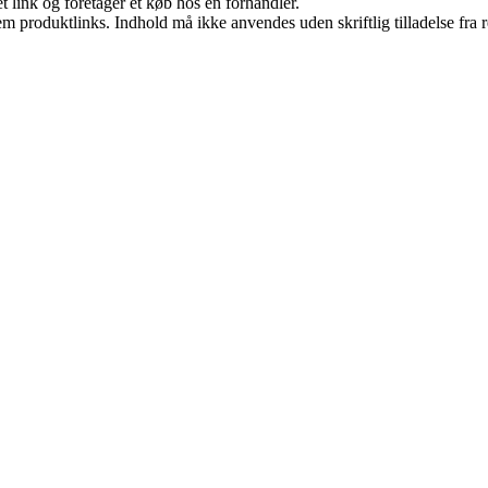
t link og foretager et køb hos en forhandler.
m produktlinks. Indhold må ikke anvendes uden skriftlig tilladelse fra r