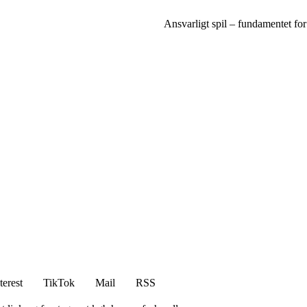
Ansvarligt spil – fundamentet fo
terest
TikTok
Mail
RSS