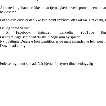
At bette klogt handler ikke om at fjerne glæden ved sporten, men om at f
bevidst fan.
For i sidste ende er det ikke kun point spreadet, du skal slå. Det er dig s
Del og spred varme
X
Facebook
Instagram
LinkedIn
YouTube
Pin
Fælles fejltagelser: hvad du skal undgå som ny spiller
Ny i betting? Denne e-bog identificerer de mest almindelige fejl, som nye
Download e-bog
Følelser og point spread: Når hjertet forstyrrer dine bettingvalg