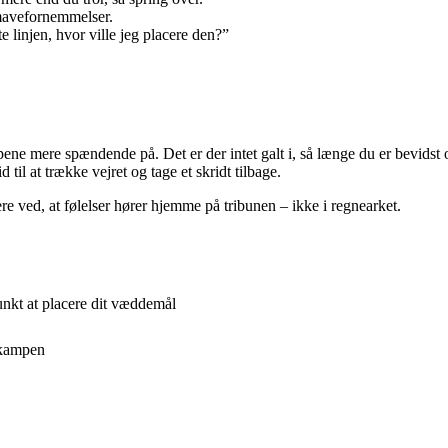
 mavefornemmelser.
e linjen, hvor ville jeg placere den?”
ne mere spændende på. Det er der intet galt i, så længe du er bevidst o
til at trække vejret og tage et skridt tilbage.
ere ved, at følelser hører hjemme på tribunen – ikke i regnearket.
punkt at placere dit væddemål
f kampen