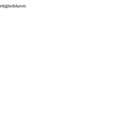
ettighedshaver.