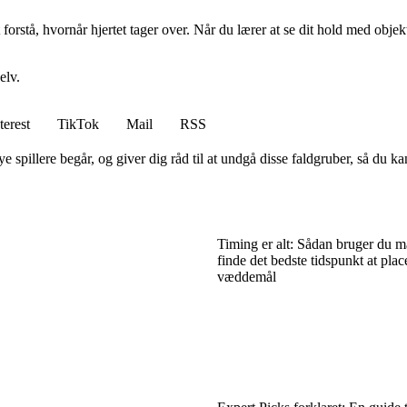
orstå, hvornår hjertet tager over. Når du lærer at se dit hold med objek
elv.
terest
TikTok
Mail
RSS
 spillere begår, og giver dig råd til at undgå disse faldgruber, så du ka
Timing er alt: Sådan bruger du ma
finde det bedste tidspunkt at plac
væddemål