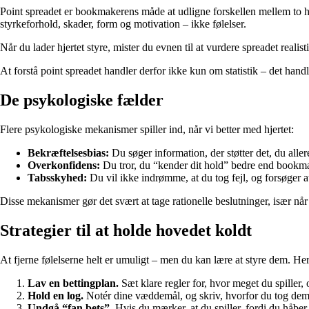
Point spreadet er bookmakerens måde at udligne forskellen mellem to h
styrkeforhold, skader, form og motivation – ikke følelser.
Når du lader hjertet styre, mister du evnen til at vurdere spreadet real
At forstå point spreadet handler derfor ikke kun om statistik – det handle
De psykologiske fælder
Flere psykologiske mekanismer spiller ind, når vi better med hjertet:
Bekræftelsesbias:
Du søger information, der støtter det, du allere
Overkonfidens:
Du tror, du “kender dit hold” bedre end bookm
Tabsskyhed:
Du vil ikke indrømme, at du tog fejl, og forsøger at
Disse mekanismer gør det svært at tage rationelle beslutninger, især når 
Strategier til at holde hovedet koldt
At fjerne følelserne helt er umuligt – men du kan lære at styre dem. Her
Lav en bettingplan.
Sæt klare regler for, hvor meget du spiller, 
Hold en log.
Notér dine væddemål, og skriv, hvorfor du tog dem.
Undgå “fan bets”.
Hvis du mærker, at du spiller, fordi du håber 