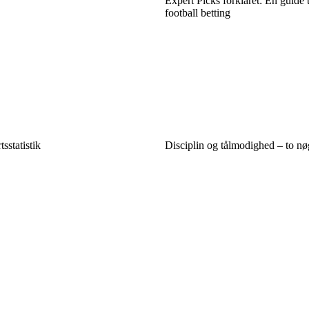
Expert Picks forklaret: En guide 
football betting
sstatistik
Disciplin og tålmodighed – to nøg