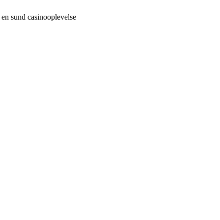
r en sund casinooplevelse