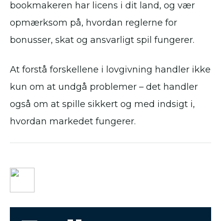
bookmakeren har licens i dit land, og vær
opmærksom på, hvordan reglerne for
bonusser, skat og ansvarligt spil fungerer.
At forstå forskellene i lovgivning handler ikke
kun om at undgå problemer – det handler
også om at spille sikkert og med indsigt i,
hvordan markedet fungerer.