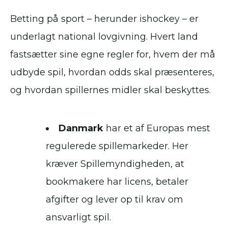
Betting på sport – herunder ishockey – er
underlagt national lovgivning. Hvert land
fastsætter sine egne regler for, hvem der må
udbyde spil, hvordan odds skal præsenteres,
og hvordan spillernes midler skal beskyttes.
Danmark
har et af Europas mest
regulerede spillemarkeder. Her
kræver Spillemyndigheden, at
bookmakere har licens, betaler
afgifter og lever op til krav om
ansvarligt spil.