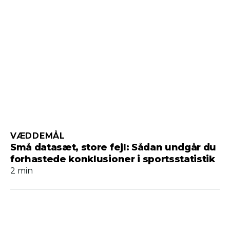
VÆDDEMÅL
Små datasæt, store fejl: Sådan undgår du
forhastede konklusioner i sportsstatistik
2 min