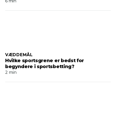
6 min
VÆDDEMÅL
Hvilke sportsgrene er bedst for
begyndere i sportsbetting?
2 min