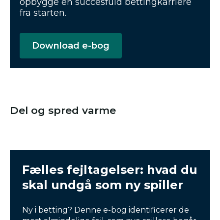
opbygge en succesfuld bettingkarriere
fra starten.
Download e-bog
Del og spred varme
Fælles fejltagelser: hvad du
skal undgå som ny spiller
Ny i betting? Denne e-bog identificerer de