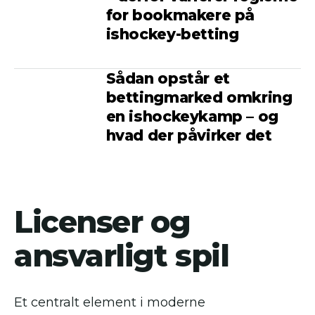
for bookmakere på
ishockey-betting
Sådan opstår et
bettingmarked omkring
en ishockeykamp – og
hvad der påvirker det
Licenser og
ansvarligt spil
Et centralt element i moderne