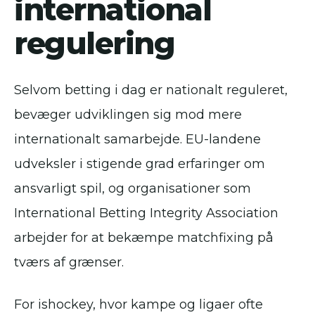
international
regulering
Selvom betting i dag er nationalt reguleret,
bevæger udviklingen sig mod mere
internationalt samarbejde. EU-landene
udveksler i stigende grad erfaringer om
ansvarligt spil, og organisationer som
International Betting Integrity Association
arbejder for at bekæmpe matchfixing på
tværs af grænser.
For ishockey, hvor kampe og ligaer ofte