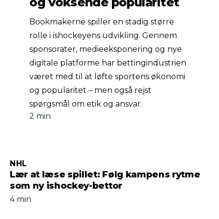
og voksende popularitet
Bookmakerne spiller en stadig større
rolle i ishockeyens udvikling. Gennem
sponsorater, medieeksponering og nye
digitale platforme har bettingindustrien
været med til at løfte sportens økonomi
og popularitet – men også rejst
spørgsmål om etik og ansvar.
2 min
NHL
Lær at læse spillet: Følg kampens rytme
som ny ishockey-bettor
4 min