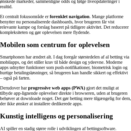
ønskede markeder, sammenligne odds og følge liveopdateringer i
realtid.
Et centralt fokusområde er
forenklet navigation
. Mange platforme
benytter nu personaliserede dashboards, hvor brugeren får vist
relevante kampe og forslag baseret på tidligere aktivitet. Det reducerer
kompleksiteten og gør oplevelsen mere flydende.
Mobilen som centrum for oplevelsen
Smartphonen har ændret alt. I dag foregår størstedelen af al betting via
mobilapps, og det stiller krav til både design og ydeevne. Moderne
apps udnytter funktioner som push-notifikationer, biometrisk login og
hurtige betalingsløsninger, så brugeren kan handle sikkert og effektivt
– også på farten.
Derudover har
progressive web apps (PWA)
gjort det muligt at
tilbyde app-lignende oplevelser direkte i browseren, uden at brugeren
behøver at downloade noget. Det gør betting mere tilgængelig for dem,
der ikke ønsker at installere dedikerede apps.
Kunstig intelligens og personalisering
AI spiller en stadig større rolle i udviklingen af bettingsoftware.