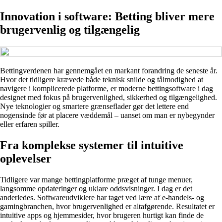
Innovation i software: Betting bliver mere
brugervenlig og tilgængelig
Bettingverdenen har gennemgået en markant forandring de seneste år.
Hvor det tidligere krævede både teknisk snilde og tålmodighed at
navigere i komplicerede platforme, er moderne bettingsoftware i dag
designet med fokus på brugervenlighed, sikkerhed og tilgængelighed.
Nye teknologier og smartere grænseflader gør det lettere end
nogensinde før at placere væddemål – uanset om man er nybegynder
eller erfaren spiller.
Fra komplekse systemer til intuitive
oplevelser
Tidligere var mange bettingplatforme præget af tunge menuer,
langsomme opdateringer og uklare oddsvisninger. I dag er det
anderledes. Softwareudviklere har taget ved lære af e-handels- og
gamingbranchen, hvor brugervenlighed er altafgørende. Resultatet er
intuitive apps og hjemmesider, hvor brugeren hurtigt kan finde de