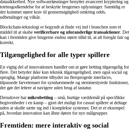
datasikkerhed. Nye softwareløsninger benytter avanceret kryptering og
totrinsgodkendelse for at beskytte brugernes oplysninger. Samtidig er
der kommet større krav til gennemsigtighed omkring odds,
udbetalinger og vilkår.
Blockchain-teknologi er begyndt at finde vej ind i branchen som et
middel til at skabe
verificerbare og uforanderlige transaktioner
. Det
kan i fremtiden give brugerne endnu større tillid til, at alt foregår fair og
korrekt.
Tilgængelighed for alle typer spillere
En vigtig del af innovationen handler om at gøre betting tilgængelig for
flere. Det betyder ikke kun teknisk tilgængelighed, men også social og
sproglig. Mange platforme tilbyder nu flersprogede interfaces,
tilpassede farvetemaer for synshæmmede og stemmestyrede funktioner,
der gør det lettere at navigere uden brug af tastatur.
Derudover har
mikrobetting
– små, hurtige væddemål på specifikke
begivenheder i en kamp – gjort det muligt for casual spillere at deltage
uden at skulle sætte sig ind i komplekse systemer. Det er et eksempel
på, hvordan innovation kan åbne døren for nye målgrupper.
Fremtiden: mere interaktiv og social