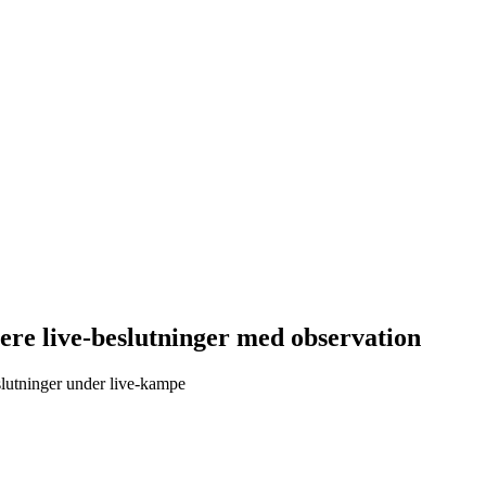
ere live-beslutninger med observation
slutninger under live-kampe