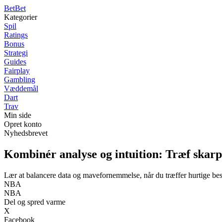
Bet
Bet
Kategorier
Spil
Ratings
Bonus
Strategi
Guides
Fairplay
Gambling
Væddemål
Dart
Trav
Min side
Opret konto
Nyhedsbrevet
Kombinér analyse og intuition: Træf skarp
Lær at balancere data og mavefornemmelse, når du træffer hurtige be
NBA
NBA
Del og spred varme
X
Facebook