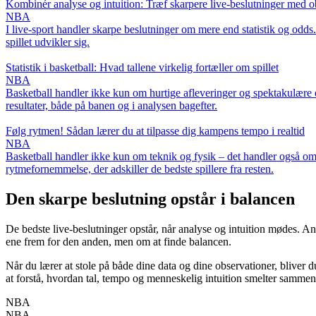
Kombinér analyse og intuition: Træf skarpere live-beslutninger med o
NBA
I live-sport handler skarpe beslutninger om mere end statistik og odds
spillet udvikler sig.
Statistik i basketball: Hvad tallene virkelig fortæller om spillet
NBA
Basketball handler ikke kun om hurtige afleveringer og spektakulære du
resultater, både på banen og i analysen bagefter.
Følg rytmen! Sådan lærer du at tilpasse dig kampens tempo i realtid
NBA
Basketball handler ikke kun om teknik og fysik – det handler også om t
rytmefornemmelse, der adskiller de bedste spillere fra resten.
Den skarpe beslutning opstår i balancen
De bedste live-beslutninger opstår, når analyse og intuition mødes. An
ene frem for den anden, men om at finde balancen.
Når du lærer at stole på både dine data og dine observationer, bliver du
at forstå, hvordan tal, tempo og menneskelig intuition smelter sammen 
NBA
NBA