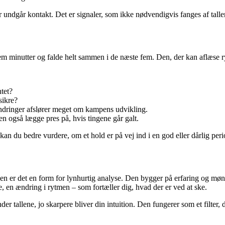
iller undgår kontakt. Det er signaler, som ikke nødvendigvis fanges af t
em minutter og falde helt sammen i de næste fem. Den, der kan aflæse r
ntet?
sikre?
ændringer afslører meget om kampens udvikling.
 også lægge pres på, hvis tingene går galt.
 du bedre vurdere, om et hold er på vej ind i en god eller dårlig period
gheden er det en form for lynhurtig analyse. Den bygger på erfaring og
e, en ændring i rytmen – som fortæller dig, hvad der er ved at ske.
 tallene, jo skarpere bliver din intuition. Den fungerer som et filter, de