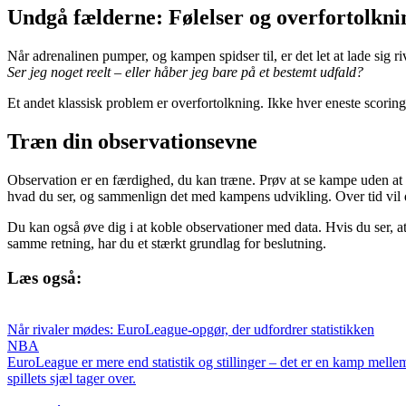
Undgå fælderne: Følelser og overfortolkni
Når adrenalinen pumper, og kampen spidser til, er det let at lade sig ri
Ser jeg noget reelt – eller håber jeg bare på et bestemt udfald?
Et andet klassisk problem er overfortolkning. Ikke hver eneste scoring
Træn din observationsevne
Observation er en færdighed, du kan træne. Prøv at se kampe uden at 
hvad du ser, og sammenlign det med kampens udvikling. Over tid vil du
Du kan også øve dig i at koble observationer med data. Hvis du ser, at e
samme retning, har du et stærkt grundlag for beslutning.
Læs også:
Når rivaler mødes: EuroLeague-opgør, der udfordrer statistikken
NBA
EuroLeague er mere end statistik og stillinger – det er en kamp mellem 
spillets sjæl tager over.