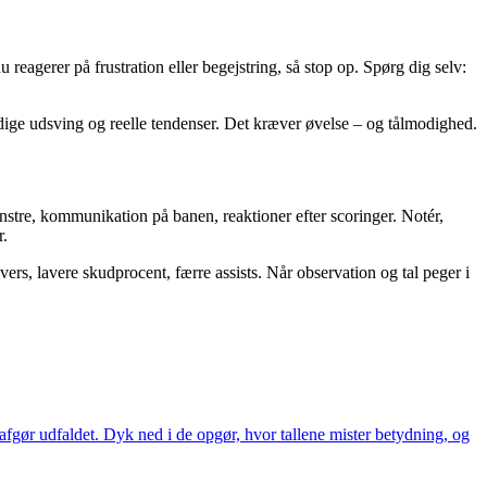
 reagerer på frustration eller begejstring, så stop op. Spørg dig selv:
ældige udsving og reelle tendenser. Det kræver øvelse – og tålmodighed.
stre, kommunikation på banen, reaktioner efter scoringer. Notér,
r.
vers, lavere skudprocent, færre assists. Når observation og tal peger i
e afgør udfaldet. Dyk ned i de opgør, hvor tallene mister betydning, og