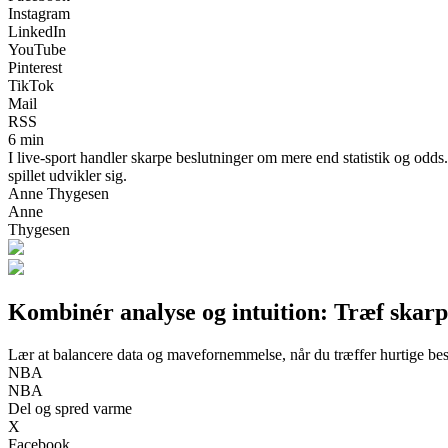
Instagram
LinkedIn
YouTube
Pinterest
TikTok
Mail
RSS
6 min
I live-sport handler skarpe beslutninger om mere end statistik og odds
spillet udvikler sig.
Anne Thygesen
Anne
Thygesen
Kombinér analyse og intuition: Træf skarp
Lær at balancere data og mavefornemmelse, når du træffer hurtige be
NBA
NBA
Del og spred varme
X
Facebook