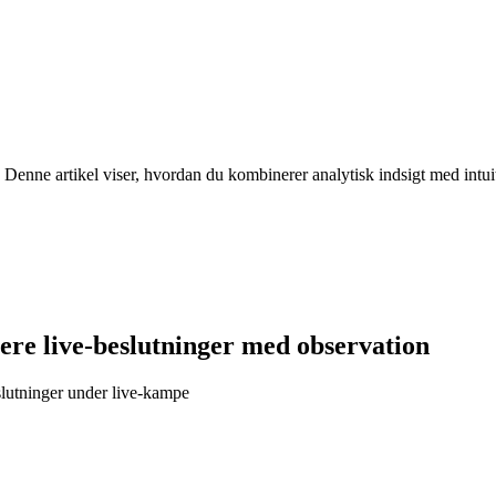
. Denne artikel viser, hvordan du kombinerer analytisk indsigt med intui
ere live-beslutninger med observation
slutninger under live-kampe