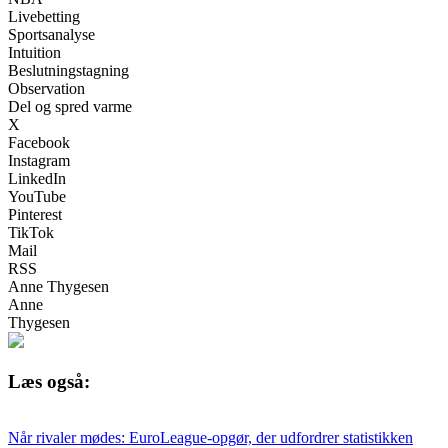
Livebetting
Sportsanalyse
Intuition
Beslutningstagning
Observation
Del og spred varme
X
Facebook
Instagram
LinkedIn
YouTube
Pinterest
TikTok
Mail
RSS
Anne Thygesen
Anne
Thygesen
Læs også:
Når rivaler mødes: EuroLeague-opgør, der udfordrer statistikken