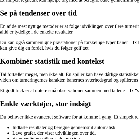
Se på tendenser over tid
En af de mest nyttige metoder er at følge udviklingen over flere turneri
altid er tydelige i de enkelte resultater.
Du kan også sammenligne præstationer på forskellige typer baner – fx li
kan give dig en fordel, hvis du følger golf tæt.
Kombinér statistik med kontekst
Tal fortæller meget, men ikke alt. En spiller kan have dårlige statistikk
viden om turneringernes karakter, banernes sværhedsgrad og spillerens a
Et godt trick er at notere små observationer sammen med tallene – fx “sp
Enkle værktøjer, stor indsigt
Du behøver ikke avanceret software for at komme i gang. Et simpelt r
Indtaste resultater og beregne gennemsnit automatisk.
Lave grafer, der viser udviklingen over tid.
Sammenligne spillere side om side.