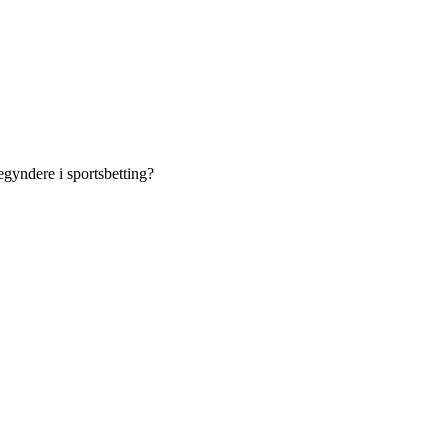
egyndere i sportsbetting?