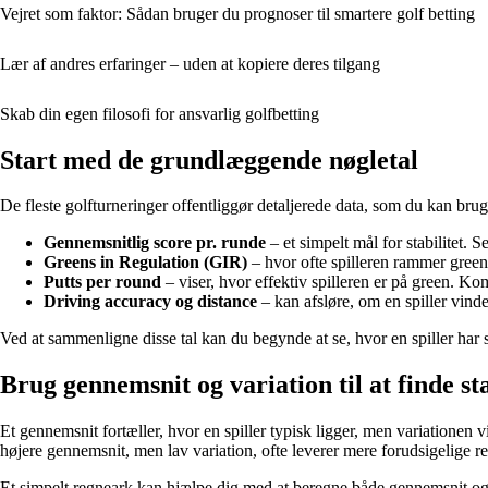
Vejret som faktor: Sådan bruger du prognoser til smartere golf betting
Lær af andres erfaringer – uden at kopiere deres tilgang
Skab din egen filosofi for ansvarlig golfbetting
Start med de grundlæggende nøgletal
De fleste golfturneringer offentliggør detaljerede data, som du kan brug
Gennemsnitlig score pr. runde
– et simpelt mål for stabilitet. 
Greens in Regulation (GIR)
– hvor ofte spilleren rammer green på
Putts per round
– viser, hvor effektiv spilleren er på green. K
Driving accuracy og distance
– kan afsløre, om en spiller vinder
Ved at sammenligne disse tal kan du begynde at se, hvor en spiller har 
Brug gennemsnit og variation til at finde sta
Et gennemsnit fortæller, hvor en spiller typisk ligger, men variationen v
højere gennemsnit, men lav variation, ofte leverer mere forudsigelige res
Et simpelt regneark kan hjælpe dig med at beregne både gennemsnit og s