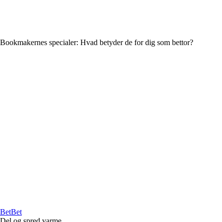
Bookmakernes specialer: Hvad betyder de for dig som bettor?
Bet
Bet
Del og spred varme