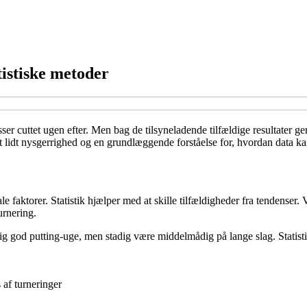
tistiske metoder
ser cuttet ugen efter. Men bag de tilsyneladende tilfældige resultater 
idt nysgerrighed og en grundlæggende forståelse for, hvordan data kan 
faktorer. Statistik hjælper med at skille tilfældigheder fra tendenser. V
urnering.
g god putting-uge, men stadig være middelmådig på lange slag. Statistikk
 af turneringer