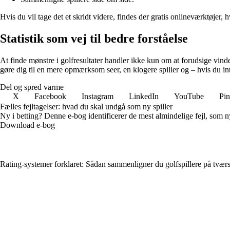
Hvis du vil tage det et skridt videre, findes der gratis onlineværktøjer, 
Statistik som vej til bedre forståelse
At finde mønstre i golfresultater handler ikke kun om at forudsige vinde
gøre dig til en mere opmærksom seer, en klogere spiller og – hvis du int
Del og spred varme
X
Facebook
Instagram
LinkedIn
YouTube
Pin
Fælles fejltagelser: hvad du skal undgå som ny spiller
Ny i betting? Denne e-bog identificerer de mest almindelige fejl, som nye
Download e-bog
Rating-systemer forklaret: Sådan sammenligner du golfspillere på tværs