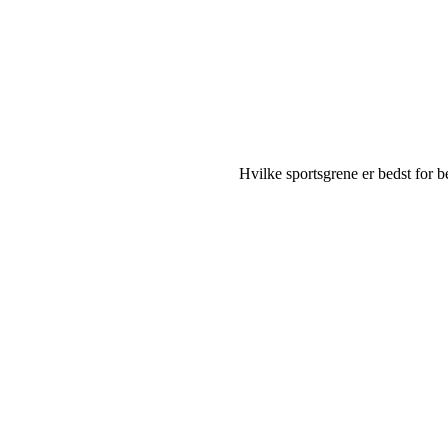
Hvilke sportsgrene er bedst for b