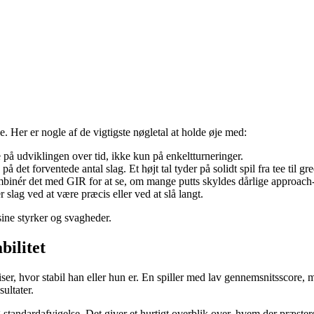
e. Her er nogle af de vigtigste nøgletal at holde øje med:
Se på udviklingen over tid, ikke kun på enkeltturneringer.
 det forventede antal slag. Et højt tal tyder på solidt spil fra tee til gr
ombinér det med GIR for at se, om mange putts skyldes dårlige approach-s
 slag ved at være præcis eller ved at slå langt.
sine styrker og svagheder.
bilitet
iser, hvor stabil han eller hun er. En spiller med lav gennemsnitsscore, 
ultater.
tandardafvigelse. Det giver et hurtigt overblik over, hvem der præster