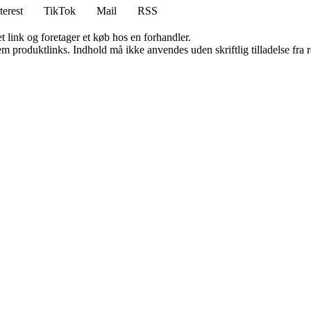
terest
TikTok
Mail
RSS
t link og foretager et køb hos en forhandler.
m produktlinks. Indhold må ikke anvendes uden skriftlig tilladelse fra r