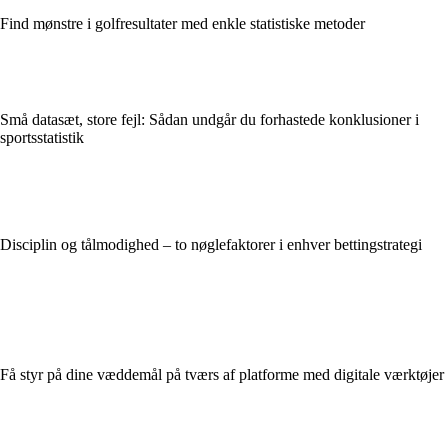
Find mønstre i golfresultater med enkle statistiske metoder
Små datasæt, store fejl: Sådan undgår du forhastede konklusioner i
sportsstatistik
Disciplin og tålmodighed – to nøglefaktorer i enhver bettingstrategi
Få styr på dine væddemål på tværs af platforme med digitale værktøjer